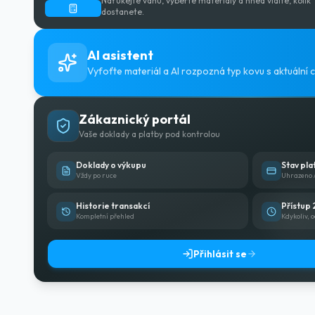
Naťukejte váhu, vyberte materiály a hned vidíte, kolik
dostanete.
AI asistent
Vyfoťte materiál a AI rozpozná typ kovu s aktuální
Zákaznický portál
Vaše doklady a platby pod kontrolou
Doklady o výkupu
Stav pla
Vždy po ruce
Uhrazeno 
Historie transakcí
Přístup 
Kompletní přehled
Kdykoliv, 
Přihlásit se