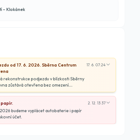
í – Klokánek
ezdu od 17. 6. 2026. Sběrna Centrum
17. 6. 07:24
řena
há rekonstrukce podjezdu v blízkosti Sběrny
vna zůstává otevřena bez omezení.
e směru od dálnice D1 a Outlet Areny
 papír.
2. 12. 13:37
1.2026 budeme vyplácet autobaterie i papír
kovní účet.