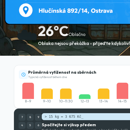
☁️
26
°C
Oblačno
Oblaka nejsou překážka - přijeďte kdykoliv!
Průměrná vytíženost na sběrnách
Typická vytíženost během dne
8–9
9–10
10–11:30
12–13
13–14
14–15
> 15 kg = 3 675 Kč
_
7
8
9
Spočítejte si výkup předem
4
5
6