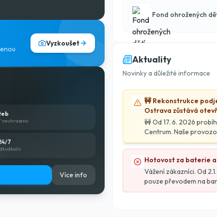
Fond ohrožených dět
Vyzkoušet
 cenou
Aktuality
Novinky a důležité informace
🚧 Rekonstrukce podj
Ostrava zůstává otev
teb
/ neuhrazeno
🚧 Od 17. 6. 2026 probí
Centrum. Naše provozo
Doporučený příjezd je z
24/7
odkudkoliv
Moravia.
Hotovost za baterie a
Vážení zákazníci. Od 2.
Více info
pouze převodem na ban