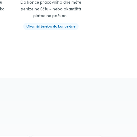
ou
Do konce pracovního dne máte
ka.
peníze na účtu – nebo okamžitá
platba na počkání.
Okamžitě nebo do konce dne