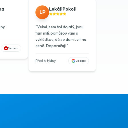
ka
Lukáš Pokoš
LP
ny,
"
Velmi jsem byl dojatý, jsou
tam milí, pomůžou vám s
vykládkou, dá se domluvit na
ceně. Doporučuji.
"
Seznam
Před 4 týdny
Google