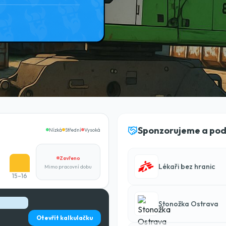
Sponzorujeme a po
Nízká
Střední
Vysoká
Zavřeno
Lékaři bez hranic
Mimo pracovní dobu
15–16
Stonožka Ostrava
Otevřít kalkulačku