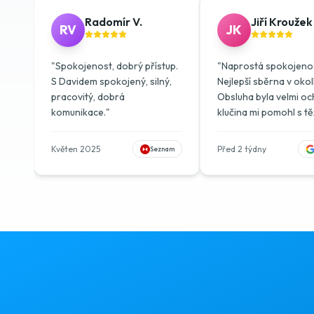
Radomír V.
Jiří Kroužek
RV
JK
"
Spokojenost, dobrý přístup.
"
Naprostá spokojenos
S Davidem spokojený, silný,
Nejlepší sběrna v okolí
pracovitý, dobrá
Obsluha byla velmi oc
komunikace.
"
klučina mi pomohl s t
věcmi z auta. Ceny z
železo solidní, váha
Květen 2025
Před 2 týdny
Seznam
odpovídala. Areál je či
dobře se do něj najíždí
větším autem. Doporuč