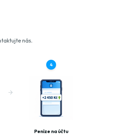
taktujte nás.
4
Peníze na účtu