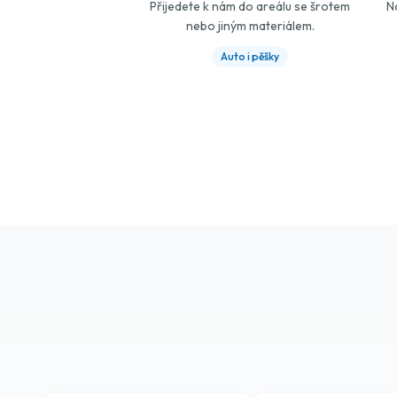
Přijedete k nám do areálu se šrotem
N
nebo jiným materiálem.
Auto i pěšky