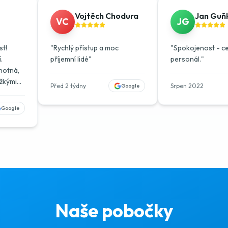
Vojtěch Chodura
Jan Guň
VC
JG
t!
"
Rychlý přístup a moc
"
Spokojenost - ce
.
příjemní lidé
"
personál.
"
hotná,
ěžkými
Před 2 týdny
Srpen 2022
Google
a měď a
Google
stý a
 i s
uji!
"
Naše pobočky